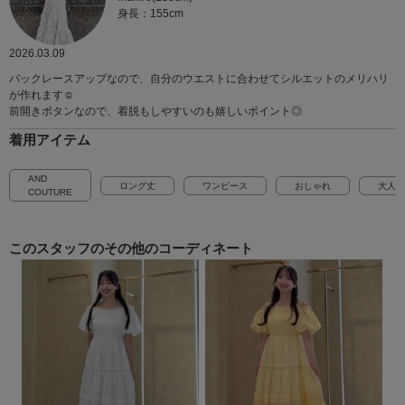
身長：155cm
2026.03.09
バックレースアップなので、自分のウエストに合わせてシルエットのメリハリ
が作れます☺︎
前開きボタンなので、着脱もしやすいのも嬉しいポイント◎
着用アイテム
AND
ロング丈
ワンピース
おしゃれ
大人可
COUTURE
このスタッフの
その他のコーディネート