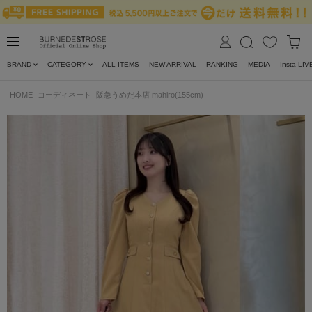
BRAND
CATEGORY
ALL ITEMS
NEW ARRIVAL
RANKING
MEDIA
Insta LIV
HOME
コーディネート
阪急うめだ本店 mahiro(155cm)