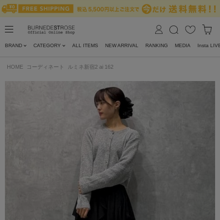
BRAND
CATEGORY
ALL ITEMS
NEW ARRIVAL
RANKING
MEDIA
Insta LIV
HOME
コーディネート
ルミネ新宿2 ai 162