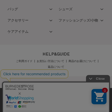
バッグ
シューズ
アクセサリー
ファッショングッズ/小物
ケアアイテム
HELP&GUIDE
ご利用ガイド
お支払い方法について
商品のお届けについて
返品について
弊社はCookieを利用し、Webの利便性向上に努め
公式オンラインショップご利用規約
メンバーズ規約
ております。「承諾する」をクリックしていただ
メンバーズポイントプログラム規約
特定商取引法に基づく表示
くと、お客様に最適な内容を提供することが可能
承諾する
個人情報保護指針
会社概要
採用情報
お問い合わせ
となります。Cookieの利用については、
こちら
を