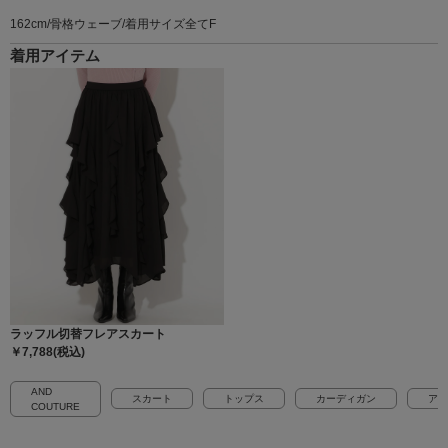
162cm/骨格ウェーブ/着用サイズ全てF
着用アイテム
ラッフル切替フレアスカート
￥7,788(税込)
AND
スカート
トップス
カーディガン
アン
COUTURE