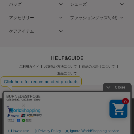
バッグ
シューズ
アクセサリー
ファッショングッズ/小物
ケアアイテム
HELP&GUIDE
ご利用ガイド
お支払い方法について
商品のお届けについて
返品について
弊社はCookieを利用し、Webの利便性向上に努め
公式オンラインショップご利用規約
メンバーズ規約
ております。「承諾する」をクリックしていただ
メンバーズポイントプログラム規約
特定商取引法に基づく表示
くと、お客様に最適な内容を提供することが可能
承諾する
個人情報保護指針
会社概要
採用情報
お問い合わせ
となります。Cookieの利用については、
こちら
を
ご覧ください。
Copyright © BURNEDESTROSE Japan Limited All Rights Reserved.