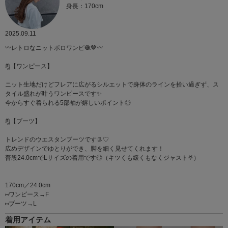
身長：170cm
2025.09.11
〰︎レトロなニットポロワンピ🧶🤎〰︎
ᙏ̤̫͚【ワンピース】
ニット生地だけどフレアに広がるシルエットで身体のラインを拾い過ぎず、ス
タイル盛れが叶うワンピースです✨
今からすぐ着られる5部袖が嬉しいポイント◎
ᙏ̤̫͚【ブーツ】
トレンドのウエスタンブーツです👢♡
広めデザインでゆとりができ、脚を細く見せてくれます！
普段24.0cmでLサイズの着用です◎（キツくも緩くもなくジャスト𖤐）
170cm／24.0cm
⑅ワンピース→F
⑅ブーツ→L
着用アイテム