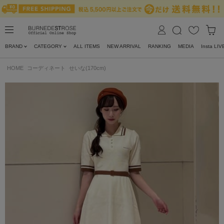
BRAND
CATEGORY
ALL ITEMS
NEW ARRIVAL
RANKING
MEDIA
Insta LIV
HOME
コーディネート
せいな(170cm)