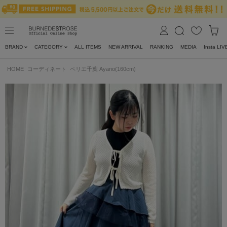
BRAND
CATEGORY
ALL ITEMS
NEW ARRIVAL
RANKING
MEDIA
Insta LIV
HOME
コーディネート
ペリエ千葉 Ayano(160cm)