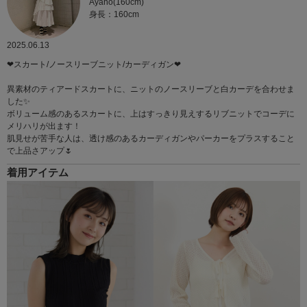
Ayano(160cm)
身長：160cm
2025.06.13
❤︎スカート/ノースリーブニット/カーディガン❤︎
異素材のティアードスカートに、ニットのノースリーブと白カーデを合わせま
した✨
ボリューム感のあるスカートに、上はすっきり見えするリブニットでコーデに
メリハリが出ます！
肌見せが苦手な人は、透け感のあるカーディガンやパーカーをプラスすること
で上品さアップ‎‎🌷
着用アイテム