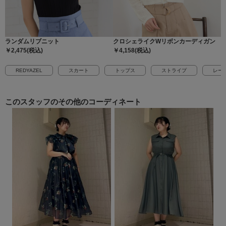
ランダムリブニット
クロシェライクWリボンカーディガン
￥2,475(税込)
￥4,158(税込)
REDYAZEL
スカート
トップス
ストライプ
レー
このスタッフの
その他のコーディネート