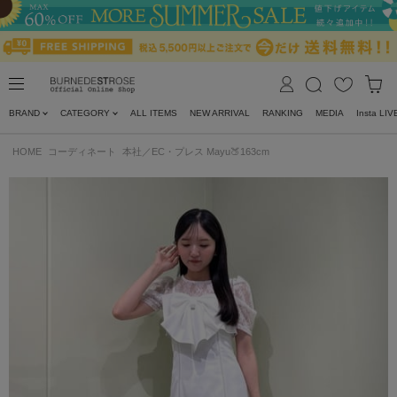
BRAND
CATEGORY
ALL ITEMS
NEW ARRIVAL
RANKING
MEDIA
Insta LIV
HOME
コーディネート
本社／EC・プレス Mayu🍑163cm