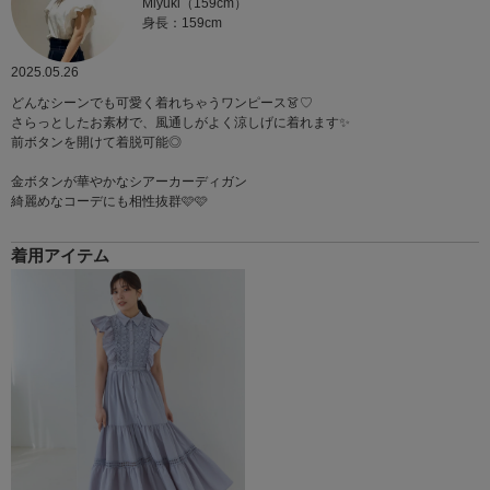
Miyuki（159cm）
身長：159cm
2025.05.26
どんなシーンでも可愛く着れちゃうワンピース👗♡
さらっとしたお素材で、風通しがよく涼しげに着れます✨
前ボタンを開けて着脱可能◎
金ボタンが華やかなシアーカーディガン
綺麗めなコーデにも相性抜群🩷🩷
着用アイテム