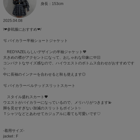
身長：153cm
2025.04.08
\❤︎参戦服におすすめ❤︎/
🫧 バイカラー半袖ショートジャケット
REDYAZELらしいデザインの半袖ジャケット🧡
大きめの襟がアクセントになって、おしゃれな印象に🫶🏻
コンパクトなサイズ感なので、ハイウエストのボトムス合わせがおすすめです
✨
中に長袖のインナーを合わせると秋も使えます◎
🫧 バイカラーベルテッドスリットスカート
スタイル盛れスカート🖤
ウエストがバイカラーになっているので、メリハリがつきます💫
脚を見せすぎない加減のスリットもポイント✨
Ｔシャツなどとあわせてカジュアルに着ても可愛いです♡
-着用サイズ-
jacket : F