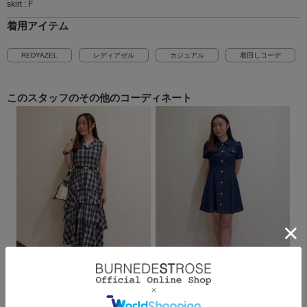
skirt : F
着用アイテム
REDYAZEL
レディアゼル
カジュアル
着回しコーデ
このスタッフの
その他のコーディネート