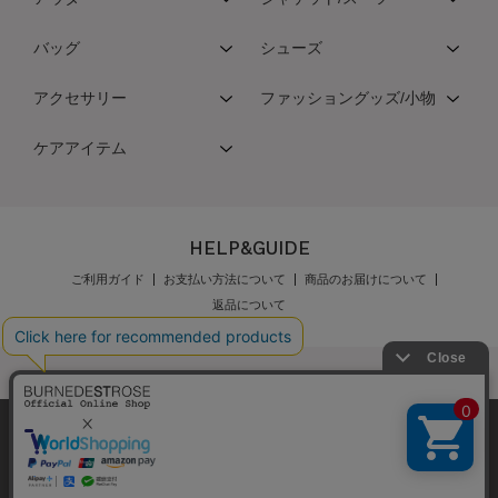
バッグ
シューズ
アクセサリー
ファッショングッズ/小物
ケアアイテム
HELP&GUIDE
ご利用ガイド
お支払い方法について
商品のお届けについて
返品について
弊社はCookieを利用し、Webの利便性向上に努め
公式オンラインショップご利用規約
メンバーズ規約
ております。「承諾する」をクリックしていただ
メンバーズポイントプログラム規約
特定商取引法に基づく表示
くと、お客様に最適な内容を提供することが可能
承諾する
個人情報保護指針
会社概要
採用情報
お問い合わせ