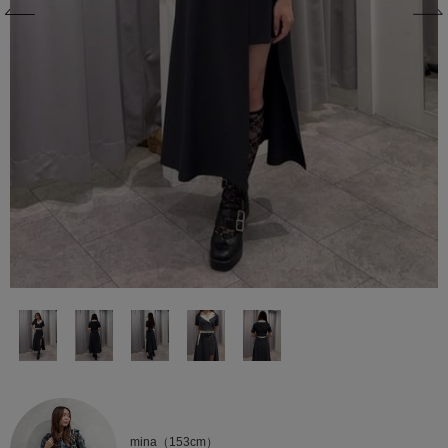
mina（153cm）