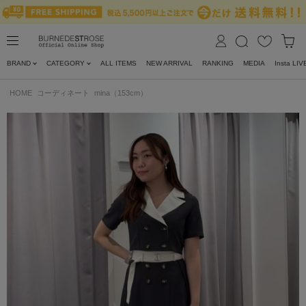
BRAND
CATEGORY
ALL ITEMS
NEW ARRIVAL
RANKING
MEDIA
Insta LIV
HOME
コーディネート
mina（153cm）