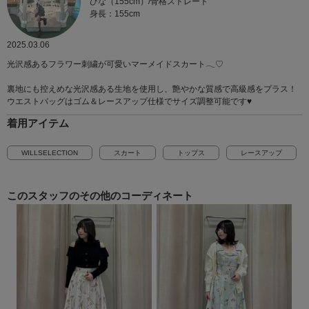
ひな（155cm）/骨格ストレート
身長：155cm
2025.03.06
光沢感あるフラワー刺繍が可愛いマーメイドスカート𓂃♡
裏地にも控えめな光沢感ある生地を使用し、艶やかな質感で高級感をプラス！
ウエストバッグはゴム＆レースアップ仕様でサイズ調整可能です♥
着用アイテム
WILLSELECTION
スカート
トップス
レースアップ
このスタッフの
その他のコーディネート