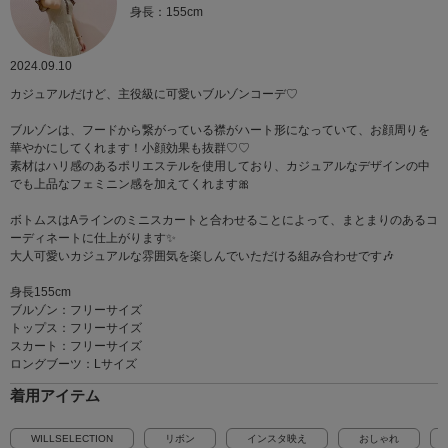
身長：155cm
2024.09.10
カジュアルだけど、主役級に可愛いブルゾンコーデ♡
ブルゾンは、フードから繋がっている襟がハート形になっていて、お顔周りを
華やかにしてくれます！小顔効果も抜群♡♡
素材はハリ感のあるポリエステルを使用しており、カジュアルなデザインの中
でも上品なフェミニン感を加えてくれます🎀
ボトムスはAラインのミニスカートと合わせることによって、まとまりのあるコ
ーディネートに仕上がります✨️
大人可愛いカジュアルな雰囲気を楽しんでいただける組み合わせです🎶
身長155cm
ブルゾン：フリーサイズ
トップス：フリーサイズ
スカート：フリーサイズ
ロングブーツ：Lサイズ
着用アイテム
WILLSELECTION
リボン
インスタ映え
おしゃれ