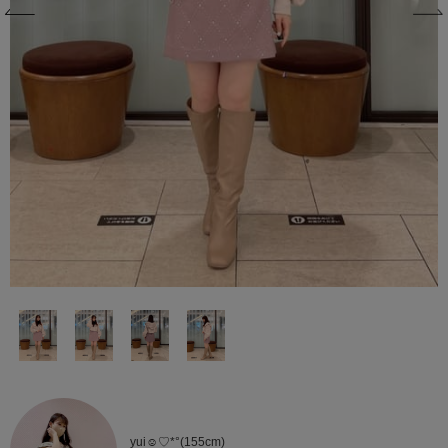
yui☺︎♡*°(155cm)