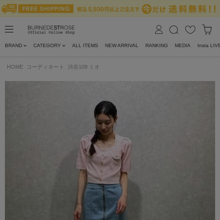
BRAND
CATEGORY
ALL ITEMS
NEW ARRIVAL
RANKING
MEDIA
Insta LIV
HOME
コーディネート
渋谷109 ミオ