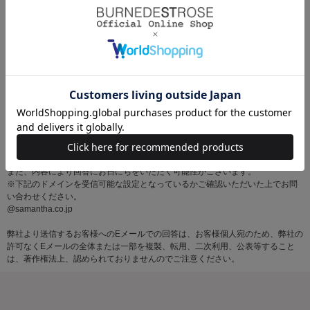
※お問い合わせはサマンサタバサグループカスタマーセンター営業時間内に順
次対応いたします。
土・日・祝日にいただいたメールにつきましては、翌営業日以降にご返信いた
しますので あらかじめご了承ください。
また、内容により回答にお日にちをいただく可能性がございます。
※下記のドメインを受信可能な設定となっているかご確認いただいた上でお問
い合わせください。
@samantha.co.jp
弊社より送信するお客様へのEメールでの回答は、お客様個人宛のため、弊社の
許可なくEメールの全体または一部を複製、転用、二次利用、公表等すること
は、著作権法上、認められておりませんのでご注意ください。