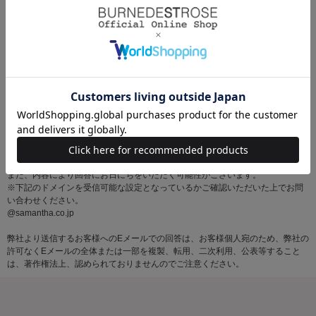
※お問い合わせはサマンサタバサグループカスタマーセンター営業時間内に順
次対応いたします。
土・日・祝日にいただいたメールにつきましては、翌営業日以降にご返信いた
しますので あらかじめご了承ください。
また、内容により回答にお日にちをいただく可能性がございます。
※下記のドメインを受信可能な設定となっているかご確認いただいた上でお問
い合わせください。
@samantha.co.jp
弊社より送信するお客様へのEメールでの回答は、お客様個人宛のため、弊社の
許可なくEメールの全体または一部を複製、転用、二次利用、公表等すること
は、著作権法上、認められておりませんのでご注意ください。