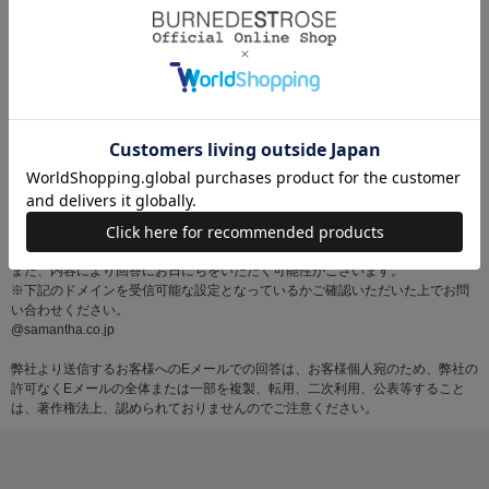
※お問い合わせはサマンサタバサグループカスタマーセンター営業時間内に順
次対応いたします。
土・日・祝日にいただいたメールにつきましては、翌営業日以降にご返信いた
しますので あらかじめご了承ください。
また、内容により回答にお日にちをいただく可能性がございます。
※下記のドメインを受信可能な設定となっているかご確認いただいた上でお問
い合わせください。
@samantha.co.jp
弊社より送信するお客様へのEメールでの回答は、お客様個人宛のため、弊社の
許可なくEメールの全体または一部を複製、転用、二次利用、公表等すること
は、著作権法上、認められておりませんのでご注意ください。