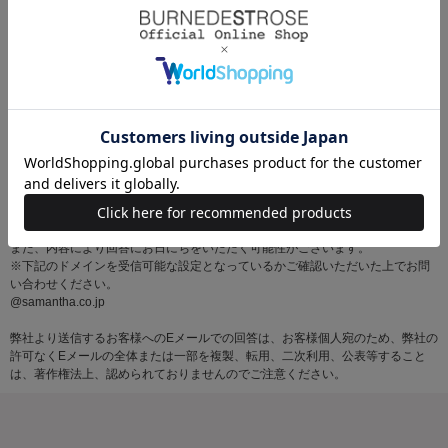
※お問い合わせはサマンサタバサグループカスタマーセンター営業時間内に順
次対応いたします。
土・日・祝日にいただいたメールにつきましては、翌営業日以降にご返信いた
しますので あらかじめご了承ください。
また、内容により回答にお日にちをいただく可能性がございます。
※下記のドメインを受信可能な設定となっているかご確認いただいた上でお問
い合わせください。
@samantha.co.jp
弊社より送信するお客様へのEメールでの回答は、お客様個人宛のため、弊社の
許可なくEメールの全体または一部を複製、転用、二次利用、公表等すること
は、著作権法上、認められておりませんのでご注意ください。