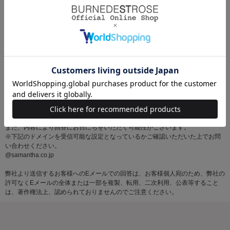
※お問い合わせはサマンサタバサグループカスタマーセンター営業時間内に順
次対応いたします。
土・日・祝日にいただいたメールにつきましては、翌営業日以降にご返信いた
しますので あらかじめご了承ください。
また、内容により回答にお日にちをいただく可能性がございます。
※下記のドメインを受信可能な設定となっているかご確認いただいた上でお問
い合わせください。
@samantha.co.jp
弊社より送信するお客様へのEメールでの回答は、お客様個人宛のため、弊社の
許可なくEメールの全体または一部を複製、転用、二次利用、公表等すること
は、著作権法上、認められておりませんのでご注意ください。