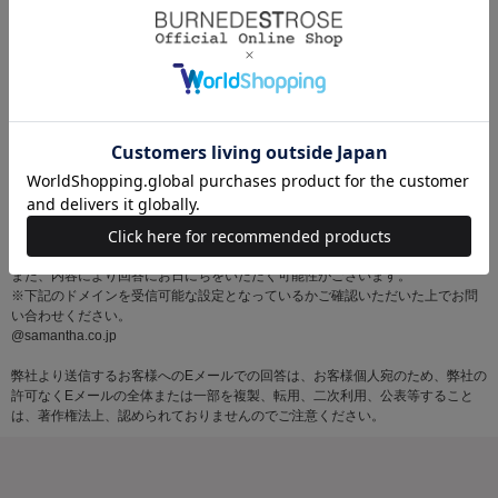
※お問い合わせはサマンサタバサグループカスタマーセンター営業時間内に順
次対応いたします。
土・日・祝日にいただいたメールにつきましては、翌営業日以降にご返信いた
しますので あらかじめご了承ください。
また、内容により回答にお日にちをいただく可能性がございます。
※下記のドメインを受信可能な設定となっているかご確認いただいた上でお問
い合わせください。
@samantha.co.jp
弊社より送信するお客様へのEメールでの回答は、お客様個人宛のため、弊社の
許可なくEメールの全体または一部を複製、転用、二次利用、公表等すること
は、著作権法上、認められておりませんのでご注意ください。