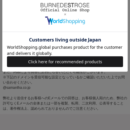
※お問い合わせはサマンサタバサグループカスタマーセンター営業時間内に順
次対応いたします。
土・日・祝日にいただいたメールにつきましては、翌営業日以降にご返信いた
しますので あらかじめご了承ください。
また、内容により回答にお日にちをいただく可能性がございます。
※下記のドメインを受信可能な設定となっているかご確認いただいた上でお問
い合わせください。
@samantha.co.jp
弊社より送信するお客様へのEメールでの回答は、お客様個人宛のため、弊社の
許可なくEメールの全体または一部を複製、転用、二次利用、公表等すること
は、著作権法上、認められておりませんのでご注意ください。