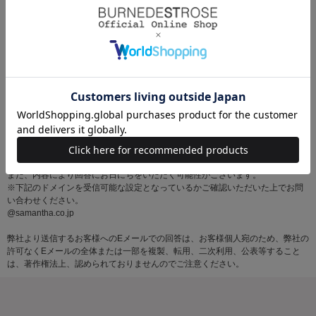
※お問い合わせはサマンサタバサグループカスタマーセンター営業時間内に順
次対応いたします。
土・日・祝日にいただいたメールにつきましては、翌営業日以降にご返信いた
しますので あらかじめご了承ください。
また、内容により回答にお日にちをいただく可能性がございます。
※下記のドメインを受信可能な設定となっているかご確認いただいた上でお問
い合わせください。
@samantha.co.jp
弊社より送信するお客様へのEメールでの回答は、お客様個人宛のため、弊社の
許可なくEメールの全体または一部を複製、転用、二次利用、公表等すること
は、著作権法上、認められておりませんのでご注意ください。