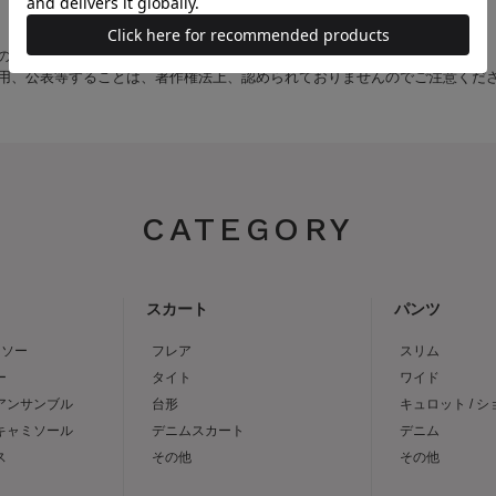
のため、
用、公表等することは、著作権法上、認められておりませんのでご注意くだ
CATEGORY
スカート
パンツ
トソー
フレア
スリム
ー
タイト
ワイド
 アンサンブル
台形
キュロット / 
 キャミソール
デニムスカート
デニム
ス
その他
その他