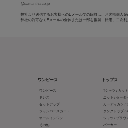
@samantha.co.jp
弊社より送信するお客様へのEメールでの回答は、お客様個人宛
弊社の許可なくEメールの全体または一部を複製、転用、二次利
ワンピース
トップス
ワンピース
Tシャツ / カッ
ドレス
ニット / セータ
セットアップ
カーディガン /
ジャンパースカート
タンクトップ /
オールインワン
シャツ / ブラウ
その他
パーカー