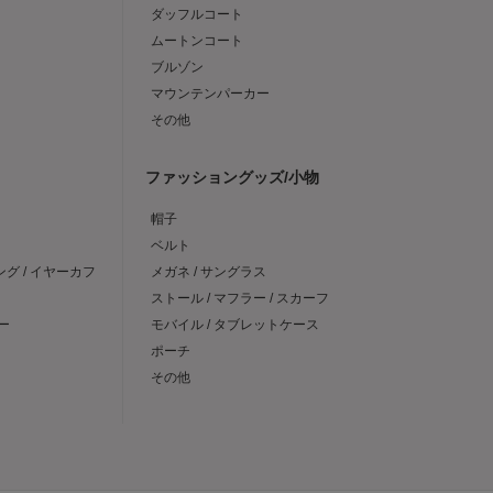
ダッフルコート
ムートンコート
ブルゾン
マウンテンパーカー
その他
ファッショングッズ/小物
帽子
ベルト
ング / イヤーカフ
メガネ / サングラス
ストール / マフラー / スカーフ
ー
モバイル / タブレットケース
ポーチ
その他