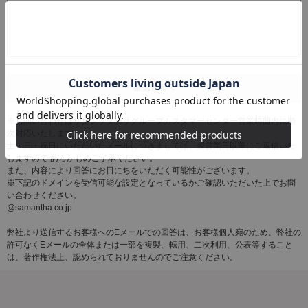
※お問い合わせはサマンサタバサグループカスタマーセンター営業時間内に順
次対応いたします。
土・日・祝日にいただいたメールにつきましては、翌営業日以降にご返信いた
しますので あらかじめご了承ください。
また、内容により回答にお日にちをいただく可能性がございます。
※下記のドメインを受信可能な設定となっているかご確認いただいた上でお問
い合わせください。
@samantha.co.jp
弊社より送信するお客様へのEメールでの回答は、お客様個人宛のため、弊社の
許可なくEメールの全体または一部を複製、転用、二次利用、公表等すること
は、著作権法上、認められておりませんのでご注意ください。