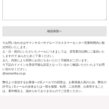
※お問い合わせはサマンサタバサグループカスタマーセンター営業時間内に順
次対応いたします。
土・日・祝日にいただいたメールにつきましては、翌営業日以降にご返信いた
しますので あらかじめご了承ください。
また、内容により回答にお日にちをいただく可能性がございます。
※下記のドメインを受信可能な設定となっているかご確認いただいた上でお問
い合わせください。
@samantha.co.jp
弊社より送信するお客様へのEメールでの回答は、お客様個人宛のため、弊社の
許可なくEメールの全体または一部を複製、転用、二次利用、公表等すること
は、著作権法上、認められておりませんのでご注意ください。