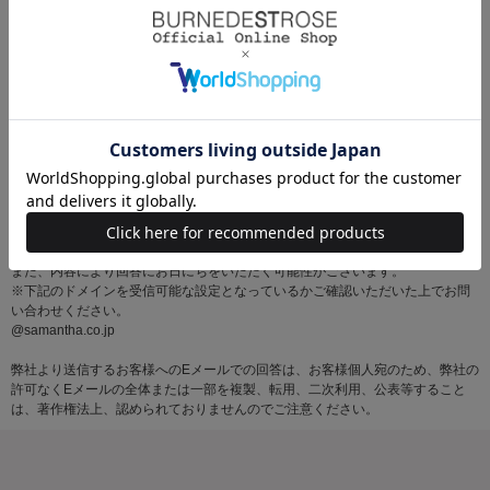
※お問い合わせはサマンサタバサグループカスタマーセンター営業時間内に順
次対応いたします。
土・日・祝日にいただいたメールにつきましては、翌営業日以降にご返信いた
しますので あらかじめご了承ください。
また、内容により回答にお日にちをいただく可能性がございます。
※下記のドメインを受信可能な設定となっているかご確認いただいた上でお問
い合わせください。
@samantha.co.jp
弊社より送信するお客様へのEメールでの回答は、お客様個人宛のため、弊社の
許可なくEメールの全体または一部を複製、転用、二次利用、公表等すること
は、著作権法上、認められておりませんのでご注意ください。