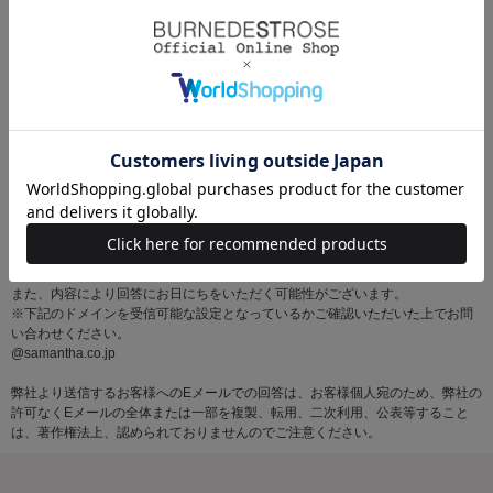
※お問い合わせはサマンサタバサグループカスタマーセンター営業時間内に順
次対応いたします。
土・日・祝日にいただいたメールにつきましては、翌営業日以降にご返信いた
しますので あらかじめご了承ください。
また、内容により回答にお日にちをいただく可能性がございます。
※下記のドメインを受信可能な設定となっているかご確認いただいた上でお問
い合わせください。
@samantha.co.jp
弊社より送信するお客様へのEメールでの回答は、お客様個人宛のため、弊社の
許可なくEメールの全体または一部を複製、転用、二次利用、公表等すること
は、著作権法上、認められておりませんのでご注意ください。