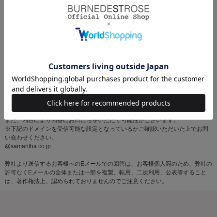
※お問い合わせはサマンサタバサグループカスタマーセンター営業時間内に順
次対応いたします。
土・日・祝日にいただいたメールにつきましては、翌営業日以降にご返信いた
しますので あらかじめご了承ください。
また、内容により回答にお日にちをいただく可能性がございます。
※下記のドメインを受信可能な設定となっているかご確認いただいた上でお問
い合わせください。
@samantha.co.jp
弊社より送信するお客様へのEメールでの回答は、お客様個人宛のため、弊社の
許可なくEメールの全体または一部を複製、転用、二次利用、公表等すること
は、著作権法上、認められておりませんのでご注意ください。