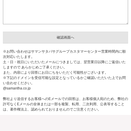
※お問い合わせはサマンサタバサグループカスタマーセンター営業時間内に順
次対応いたします。
土・日・祝日にいただいたメールにつきましては、翌営業日以降にご返信いた
しますので あらかじめご了承ください。
また、内容により回答にお日にちをいただく可能性がございます。
※下記のドメインを受信可能な設定となっているかご確認いただいた上でお問
い合わせください。
@samantha.co.jp
弊社より送信するお客様へのEメールでの回答は、お客様個人宛のため、弊社の
許可なくEメールの全体または一部を複製、転用、二次利用、公表等すること
は、著作権法上、認められておりませんのでご注意ください。