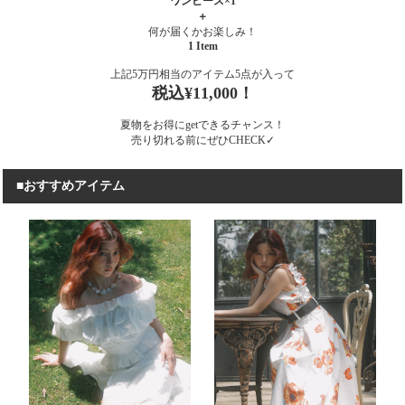
ワンピース×1
＋
何が届くかお楽しみ！
1 Item
上記5万円相当のアイテム5点が入って
税込¥11,000！
夏物をお得にgetできるチャンス！
売り切れる前にぜひCHECK✓
■おすすめアイテム