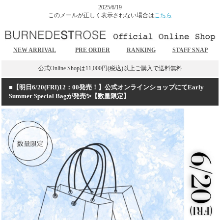
2025/6/19
このメールが正しく表示されない場合は
こちら
NEW ARRIVAL
PRE ORDER
RANKING
STAFF SNAP
公式Online Shopは11,000円(税込)以上ご購入で送料無料
■【明日6/20(FRI)12：00発売！】公式オンラインショップにてEarly
Summer Special Bagが発売✨【数量限定】