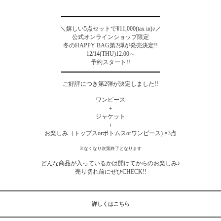
＼嬉しい5点セットで¥11,000(tax in)♪／
公式オンラインショップ限定
冬のHAPPY BAG第2弾が発売決定!!
12/14(THU)12:00～
予約スタート!!
ご好評につき第2弾が決定しました!!
ワンピース
＋
ジャケット
＋
お楽しみ（トップスorボトムスorワンピース) ×3点
※なくなり次第終了となります
どんな商品が入っているかは開けてからのお楽しみ♪
売り切れ前にぜひCHECK!!
詳しくはこちら