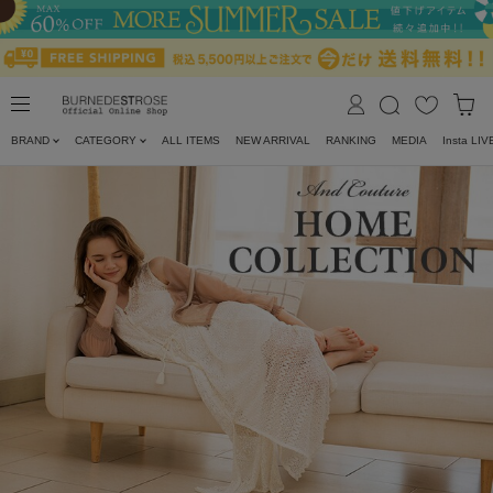
BRAND
CATEGORY
ALL ITEMS
NEW ARRIVAL
RANKING
MEDIA
Insta LIV