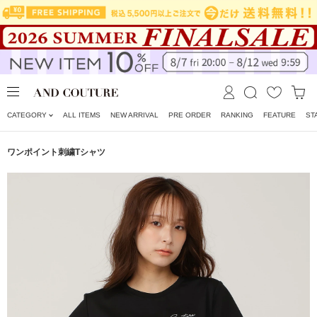
CATEGORY
ALL ITEMS
NEW ARRIVAL
PRE ORDER
RANKING
FEATURE
ST
ワンポイント刺繍Tシャツ