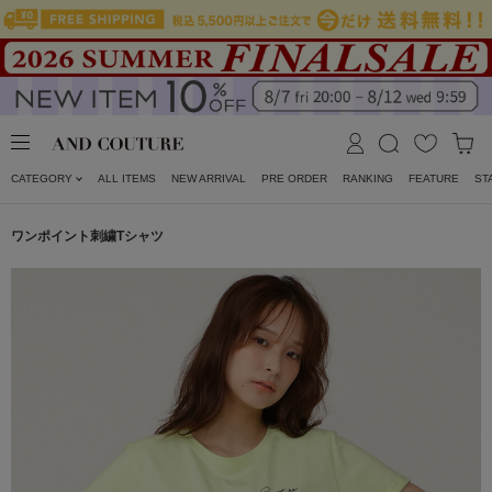
CATEGORY
ALL ITEMS
NEW ARRIVAL
PRE ORDER
RANKING
FEATURE
ST
ワンポイント刺繍Tシャツ