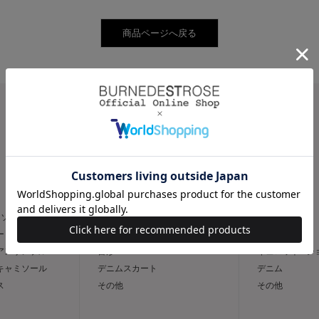
CATEGORY
スカート
パンツ
トソー
フレア
スリム
ー
タイト
ワイド
 アンサンブル
台形
キュロット / 
 キャミソール
デニムスカート
デニム
ス
その他
その他