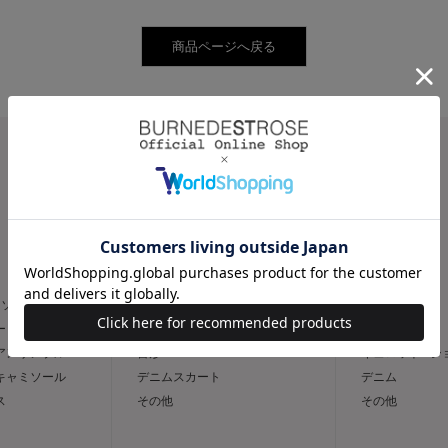
CATEGORY
スカート
パンツ
トソー
フレア
スリム
ー
タイト
ワイド
 アンサンブル
台形
キュロット / 
 キャミソール
デニムスカート
デニム
ス
その他
その他