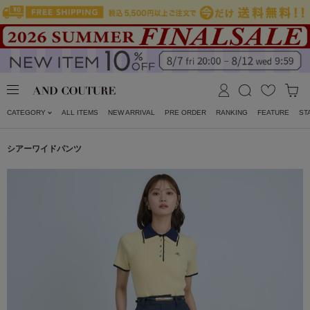
CATEGORY
ALL ITEMS
NEW ARRIVAL
PRE ORDER
RANKING
FEATURE
ST
シアーワイドパンツ