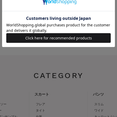
753-4856
ずか
電話番号：06-
残りわ
AND COUTUR 梅田エスト
6136-5878
ずか
CATEGORY
スカート
パンツ
トソー
フレア
スリム
ー
タイト
ワイド
 アンサンブル
台形
キュロット / 