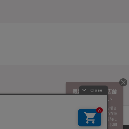
最新の在庫数は店舗
へお電話下さい
実際の在庫数と異なる場合
がございます。 最新の在庫
状況についてはご来店前に
プご利用規約
メンバーズ規約
メンバーズポイントプログラム規約
必ずお電話にて店舗へお問
表示
個人情報保護指針
会社概要
採用情報
お問い合わせ