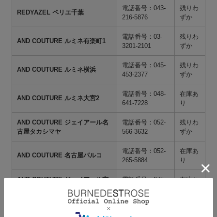
電話番号：043-
残りわ
REDYAZEL ペリエ千葉
216-5876
ずか
電話番号：03-
残りわ
AND COUTURE ルミネ有楽町1
3201-2101
ずか
電話番号：045-
残りわ
AND COUTURE ルミネ横浜
453-2377
ずか
電話番号：048-
在庫あ
AND COUTURE ルミネ大宮2
641-7228
り
AND COUTURE ジェイアール名
電話番号：052-
残りわ
古屋タカシマヤ
566-3632
ずか
電話番号：052-
在庫あ
AND COUTURE 名古屋パルコ
265-5884
り
AND COUTURE ジェイアール京
電話番号：075-
在庫あ
都伊勢丹
746-5155
り
電話番号：092-
残りわ
AND COUTURE 天神ソラリア