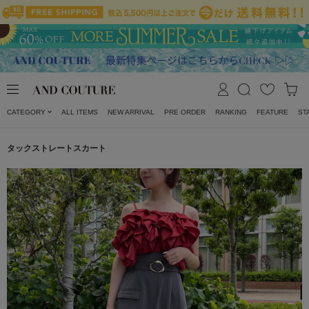
CATEGORY
ALL ITEMS
NEW ARRIVAL
PRE ORDER
RANKING
FEATURE
ST
タックストレートスカート