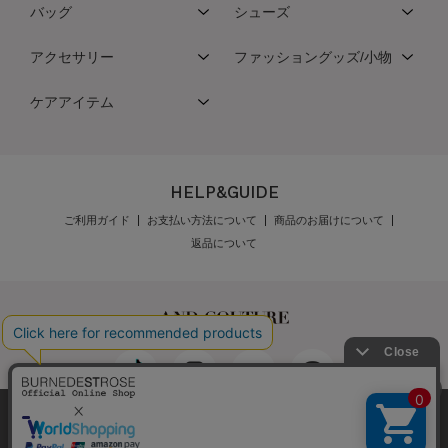
バッグ
シューズ
アクセサリー
ファッショングッズ/小物
ケアアイテム
HELP&GUIDE
ご利用ガイド
お支払い方法について
商品のお届けについて
返品について
弊社はCookieを利用し、Webの利便性向上に努め
最新の在庫数は店舗へお電話下さい
公式オンラインショップご利用規約
メンバーズ規約
ております。「承諾する」をクリックしていただ
メンバーズポイントプログラム規約
特定商取引法に基づく表示