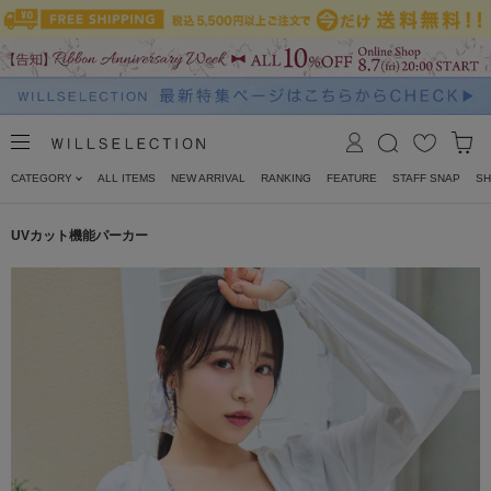
CATEGORY
ALL ITEMS
NEW ARRIVAL
RANKING
FEATURE
STAFF SNAP
SH
UVカット機能パーカー