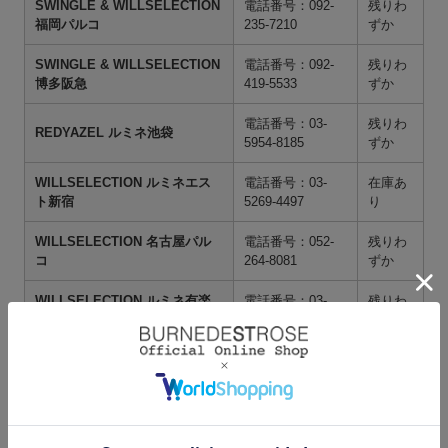
SWINGLE & WILLSELECTION
電話番号：092-
残りわ
福岡パルコ
235-7210
ずか
SWINGLE & WILLSELECTION
電話番号：092-
残りわ
博多阪急
419-5533
ずか
電話番号：03-
残りわ
REDYAZEL ルミネ池袋
5954-8185
ずか
WILLSELECTION ルミネエス
電話番号：03-
在庫あ
ト新宿
5269-4497
り
WILLSELECTION 名古屋パル
電話番号：052-
残りわ
コ
264-8081
ずか
WILLSELECTION ルミネ有楽
電話番号：03-
残りわ
町1
3215-5522
ずか
電話番号：06-
在庫あ
WILLSELECTION 梅田エスト
6136-5878
り