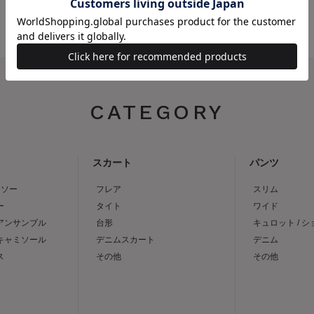
CATEGORY
スカート
パンツ
トソー
フレア
スリム
ー
タイト
ワイド
 アンサンブル
台形
キュロット / 
 キャミソール
デニムスカート
デニム
ス
その他
その他