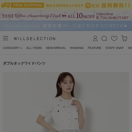
CATEGORY
ALL ITEMS
NEW ARRIVAL
RANKING
FEATURE
STAFF SNAP
SH
ダブルタックワイドパンツ