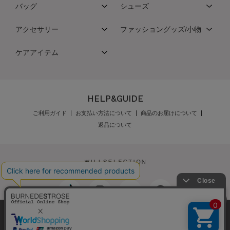
バッグ
シューズ
アクセサリー
ファッショングッズ/小物
ケアアイテム
HELP&GUIDE
ご利用ガイド
お支払い方法について
商品のお届けについて
返品について
弊社はCookieを利用し、Webの利便性向上に努め
最新の在庫数は店舗へお電話下さい
公式オンラインショップご利用規約
メンバーズ規約
ております。「承諾する」をクリックしていただ
メンバーズポイントプログラム規約
特定商取引法に基づく表示