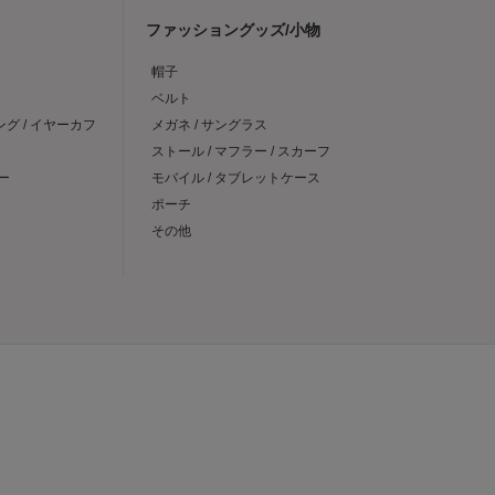
ファッショングッズ/小物
帽子
ベルト
ング / イヤーカフ
メガネ / サングラス
ストール / マフラー / スカーフ
ー
モバイル / タブレットケース
ポーチ
その他