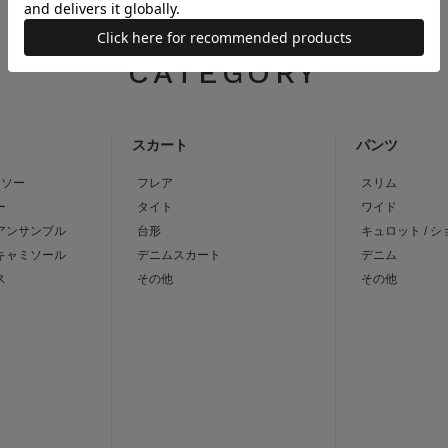
CATEGORY
スカート
パンツ
トソー
フレア
スリム
ー
タイト
ワイド
 アンサンブル
台形
キュロット / 
 キャミソール
デニムスカート
デニム
ス
その他
その他