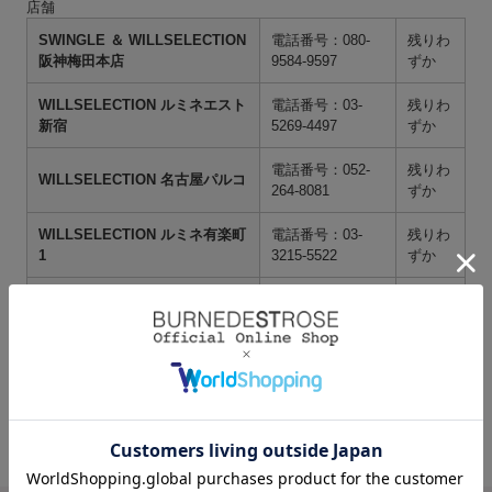
店舗
SWINGLE ＆ WILLSELECTION
電話番号：080-
残りわ
阪神梅田本店
9584-9597
ずか
WILLSELECTION ルミネエスト
電話番号：03-
残りわ
新宿
5269-4497
ずか
電話番号：052-
残りわ
WILLSELECTION 名古屋パルコ
264-8081
ずか
WILLSELECTION ルミネ有楽町
電話番号：03-
残りわ
1
3215-5522
ずか
電話番号：06-
残りわ
WILLSELECTION 梅田エスト
6136-5878
ずか