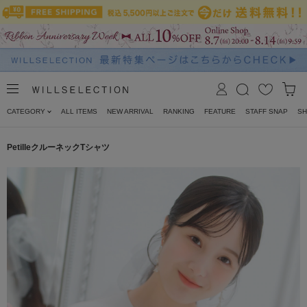
CATEGORY
ALL ITEMS
NEW ARRIVAL
RANKING
FEATURE
STAFF SNAP
SH
PetilleクルーネックTシャツ