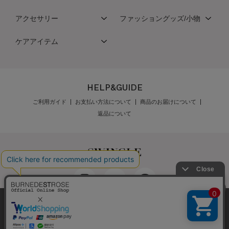
アクセサリー
ファッショングッズ/小物
ケアアイテム
HELP&GUIDE
ご利用ガイド
お支払い方法について
商品のお届けについて
返品について
弊社はCookieを利用し、Webの利便性向上に努め
最新の在庫数は店舗へお電話下さい
公式オンラインショップご利用規約
メンバーズ規約
ております。「承諾する」をクリックしていただ
メンバーズポイントプログラム規約
特定商取引法に基づく表示
実際の在庫数と異なる場合がございます。 最新の在庫状況について
くと、お客様に最適な内容を提供することが可能
承諾する
個人情報保護指針
会社概要
採用情報
お問い合わせ