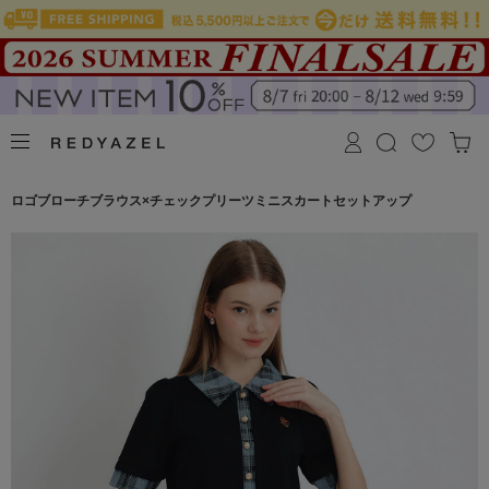
ロゴブローチブラウス×チェックプリーツミニスカートセットアップ