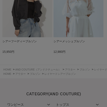
シアーフーディーブルゾン
シアーメッシュブルゾン
15,950円
12,980円
>
>
>
>
HOME
AND COUTURE（アンドクチュール）
アウター
ブルゾン
レイヤー
>
>
>
HOME
アウター
ブルゾン
レイヤードシアーブルゾン
CATEGORY(AND COUTURE)
ワンピース
トップス