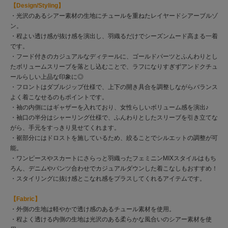
【Design/Styling】
・光沢のあるシアー素材の生地にチュールを重ねたレイヤードシアーブルゾ
ン。
・程よい透け感が抜け感を演出し、羽織るだけでシーズンムード高まる一着
です。
・フード付きのカジュアルなディテールに、ゴールドパーツとふんわりとし
たボリュームスリーブを落とし込むことで、ラフになりすぎずアンドクチュ
ールらしい上品な印象に◎
・フロントはダブルジップ仕様で、上下の開き具合を調整しながらバランス
よく着こなせるのもポイントです。
・袖の内側にはギャザーを入れており、女性らしいボリューム感を演出♪
・袖口の半分はシャーリング仕様で、ふんわりとしたスリーブを引き立てな
がら、手元をすっきり見せてくれます。
・裾部分にはドロストを施しているため、絞ることでシルエットの調整が可
能。
・ワンピースやスカートにさらっと羽織ったフェミニンMIXスタイルはもち
ろん、デニムやパンツ合わせでカジュアルダウンした着こなしもおすすめ！
・スタイリングに抜け感とこなれ感をプラスしてくれるアイテムです。
【Fabric】
・外側の生地は軽やかで透け感のあるチュール素材を使用。
・程よく透ける内側の生地は光沢のある柔らかな風合いのシアー素材を使