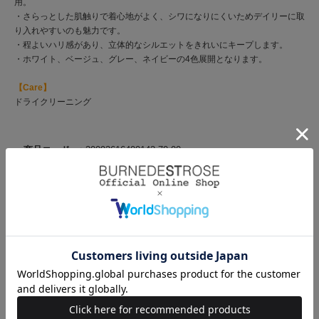
用。
・さらっとした肌触りで着心地がよく、シワになりにくいためデイリーに取
り入れやすいのも魅力です。
・程よいハリ感があり、立体的なシルエットをきれいにキープします。
・ホワイト、ベージュ、グレー、ネイビーの4色展開となります。
【Care】
ドライクリーニング
商品コード
20092616400142 70 00
ブランド
AND COUTURE（アンド クチュール）
素材
ポリエステル100%
原産国
中国
サイズ
サイズ
着丈
身幅
肩幅
袖丈
裾回り
F(00)
47.5
52
43
60
108