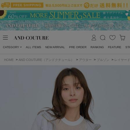
CATEGORY
ALL ITEMS
NEW ARRIVAL
PRE ORDER
RANKING
FEATURE
ST
>
>
>
>
HOME
AND COUTURE（アンドクチュール）
アウター
ブルゾン
レイヤー