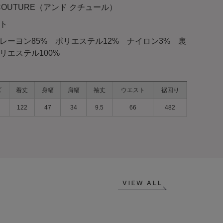
 COUTURE（アンド クチュール）
ト
レーヨン85% ポリエステル12% ナイロン3% 裏
リエステル100%
ズ
着丈
身幅
肩幅
袖丈
ウエスト
裾回り
122
47
34
9.5
66
482
VIEW ALL