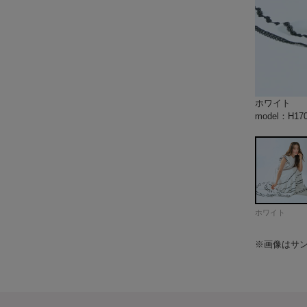
ホワイト
オレンジ
グリーン
model：H1
model：H1
model：H1
model：H1
model：H1
model：H1
model：H1
model：H1
model：H1
color：ホワ
color：ホワ
model：H1
model：H1
model：H1
model：H1
color：オレ
color：オレ
color：オレ
color：オレ
model：H1
model：H1
model：H1
model：H1
model：H1
model：H1
model：H1
model：H1
model：H1
model：H1
model：H1
model：H1
color：グリ
color：グリ
model：H1
model：H1
model：H1
model：H1
model：H1
model：H1
model：H17
model：H17
model：H17
ホワイト
※画像はサ