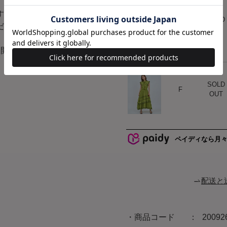
オレンジ
す。
SOLD
ハート
F
だけます。
OUT
展開となります。
グリーン
SOLD
ハート
F
OUT
ペイディなら月
配送と
商品コード
20092