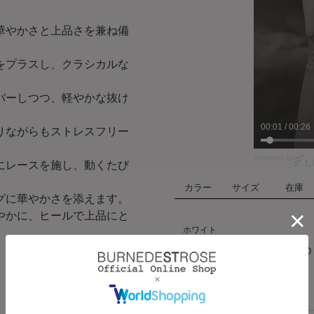
華やかさと上品さを兼ね備
をプラスし、クラシカルな
バーしつつ、軽やかな抜け
00:02
/
00:26
りながらもストレスフリー
Powered by
にレースを施し、動くたび
カラー
サイズ
在庫
グに華やかさを添えます。
やかに、ヒールで上品にと
ホワイト
SOLD
ハート
F
OUT