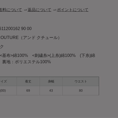
送料について
返品について
ポイントについて
611200162 90 00
 COUTURE（アンド クチュール）
ク
<基布>綿100% <刺繍糸>(上糸)綿100% (下糸)綿
% 裏地：ポリエステル100%
サイズ
着丈
身幅
ウエスト
(00)
69
43
80