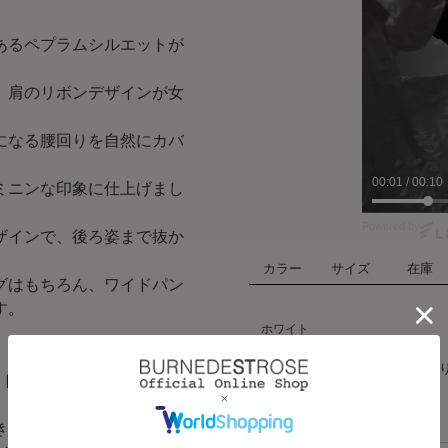
あるペプラムシルエットが
、肩のリボンデザインが女
になる腰回りを自然にカバ
00:03
/
00:10
ミニンな印象に仕上げまし
Powered by
ザインで、後ろ姿まで抜か
カラー
サイズ
在庫
グはもちろん、ワイドパン
す。
ホワイト
ハート
F
在庫あ
ットワーク刺繍を施したレー
きます。