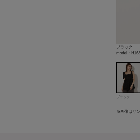
ブラック
ホワイト
ベージュ
レッド
model：H1
model：H1
color：ブラ
color：ブラ
model：H1
model：H1
model：H1
model：H1
model：H1
color：ホワ
model：H1
model：H1
model：H1
model：H1
color：ベー
color：ベー
color：ベー
model：H1
model：H1
model：H1
model：H1
color：レッ
model：H1
model：H1
model：H16
model：H16
model：H16
model：H16
ブラック
※画像はサ