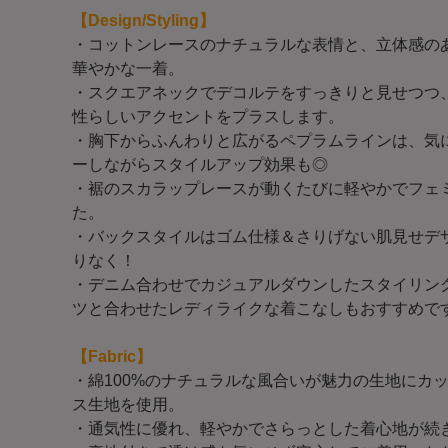
【Design/Styling】
・コットンレースのナチュラルな表情と、立体感の
華やかな一着。
・スクエアネックでデコルテをすっきりと見せつつ
性らしいアクセントをプラスします。
・胸下からふんわりと広がるペプラムラインは、気
ーしながらスタイルアップ効果も◎
・裾のスカラップレースが動くたびに軽やかでフェ
た。
・バックスタイルはゴム仕様＆さりげない肌見せデ
りなく！
・デニム合わせでカジュアルダウンしたスタイリン
ツと合わせたレディライクな着こなしもおすすめで
【Fabric】
・綿100%のナチュラルな風合いが魅力の生地にカ
ス生地を使用。
・通気性に優れ、軽やかでさらっとした着心地が続