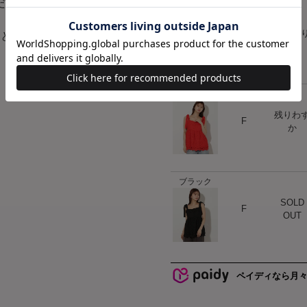
だけます。
ベージュ
ハート
F
在庫あ
開となります。
レッド
残りわ
ハート
F
か
ブラック
SOLD
ハート
F
OUT
ペイディなら月