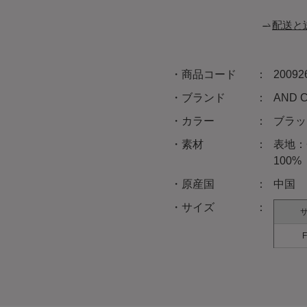
配送と
商品コード
20092
ブランド
AND
カラー
ブラッ
素材
表地：
100
原産国
中国
サイズ
F