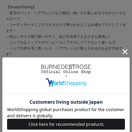
【Design/Styling】
・首元やバッグ、ヘアアレンジなど幅広い使い方が楽しめるマルチユースな
スカーフ。
・コーディネートにプラスするだけで華やかさとこなれ感をプラスしてくれ
ます！
・程よいサイズ感で扱いやすく、結び方次第でさまざまな表情に♪
・シンプルなトップスやワンピースにプラスしてアクセント使いも◎
・バッグの持ち手に巻いたり、ヘアアレンジに取り入れるのもおすすめで
す！
・きれいめからカジュアルまで、幅広いスタイリングにマッチします♪
・なめらかで肌触りの良い素材感。
・軽やかでシーズン問わず取り入れやすい仕上がりです。
商品コード
20082610900195 33 00
ブランド
WILLSELECTION（ウィルセレクション）
素材
ポリエステル100％
原産国
中国