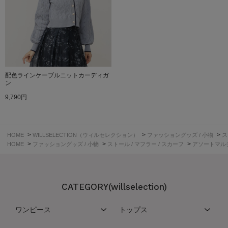
配色ラインケーブルニットカーディガ
ン
9,790円
>
>
>
HOME
WILLSELECTION（ウィルセレクション）
ファッショングッズ / 小物
ス
>
>
>
HOME
ファッショングッズ / 小物
ストール / マフラー / スカーフ
アソートマル
CATEGORY(willselection)
ワンピース
トップス