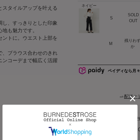
ネイビー
とスタイルアップを叶える
SOLD
ハート
S
OUT
調し、すっきりとした印象
心地も魅力です。
セントに。ウエスト上部を
残りわ
ハート
M
。
か
で、ブラウス合わせのきれ
ニンコーデまで幅広く活躍
ペイディなら月
配送と
商品コード
20072
ブランド
SWI