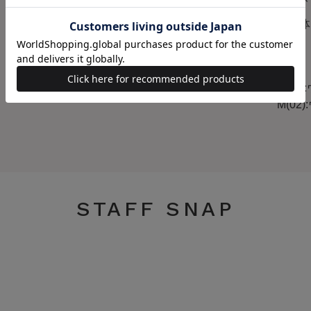
カラー
ミント
素材
【本体
100％
原産国
中国
サイズ
S(01
M(02
STAFF SNAP