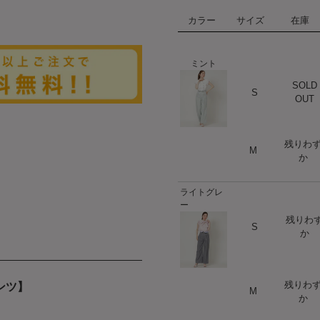
カラー
サイズ
在庫
ミント
SOLD
ハート
S
OUT
残りわ
ハート
M
か
ライトグレ
ー
残りわ
ハート
S
か
残りわ
ンツ】
ハート
M
か