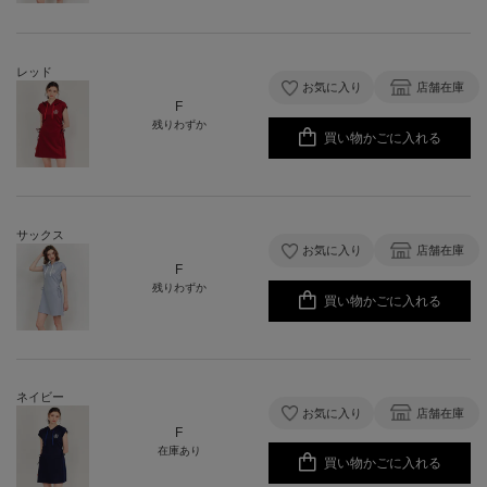
レッド
お気に入り
店舗在庫
F
残りわずか
買い物かごに入れる
サックス
お気に入り
店舗在庫
F
残りわずか
買い物かごに入れる
ネイビー
お気に入り
店舗在庫
F
在庫あり
買い物かごに入れる