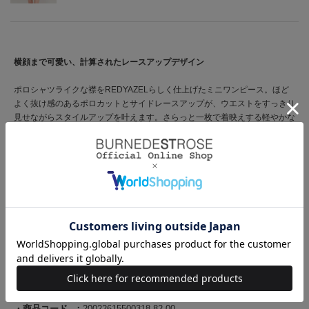
横顔まで可愛い、計算されたレースアップデザイン
ポロシャツライクな襟をREDYAZELらしく仕上げたミニワンピース。ほど
よく抜け感のあるポロカットとサイドレースアップが、ウエストをすっきり
見せながらスタイルアップを叶えます。さらっと一枚で着映えする軽やかな
デザインで、夏のお出かけやデイリーにも活躍。サンダル合わせで女性らし
く、キャップをONしたカジュアルミックスなスタイリングもおすすめで
す。
透け感：[ホワイト]ややあり [他カラー]なし
裏地：なし
伸縮性：あり
生地の厚さ：普通
商品コード
20022615500318 82 00