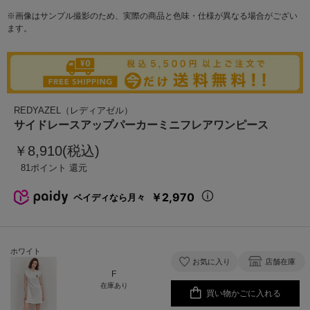
※画像はサンプル撮影のため、実際の商品と色味・仕様が異なる場合がござい
ます。
REDYAZEL（レディアゼル）
サイドレースアップパーカーミニフレアワンピース
￥8,910(税込)
81
￥2,970
ペイディなら月々
ホワイト
お気に入り
店舗在庫
F
在庫あり
買い物かごに入れる